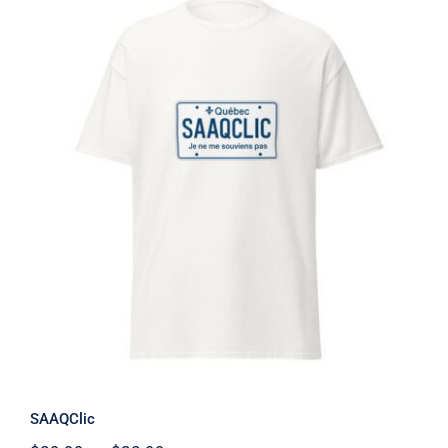
SAAQClic
Note
4.67
sur 5
SAAQClic