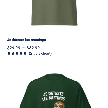
Je déteste les meetings
Plage
$
29.99
–
$
32.99
de
(
2
avis client)
prix :
Noté
2
5
sur 5
$29.99
basé sur
à
notations
client
$32.99