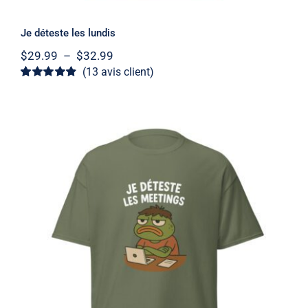
Je déteste les lundis
Plage
$
29.99
–
$
32.99
de
(
13
avis client)
prix :
Noté
13
4.85
sur
$29.99
5 basé sur
à
notations
client
$32.99
Je déteste les meetings
Note
5
sur 5