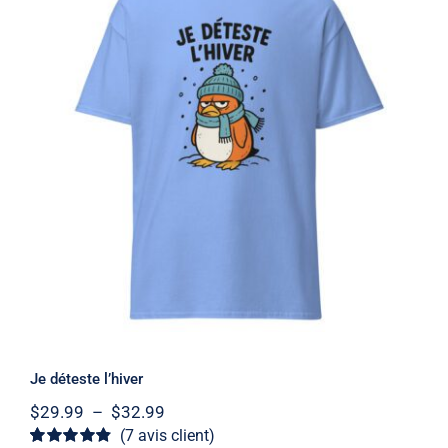
Je déteste l’hiver
Note
4.86
sur
5
Je déteste l’hiver
Plage
$
29.99
–
$
32.99
de
(
7
avis client)