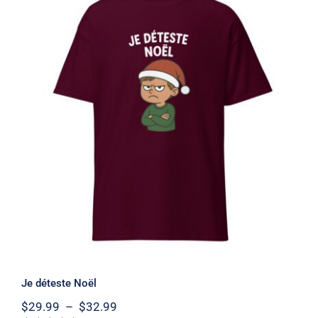
Je déteste Noël
Note
5
sur 5
Je déteste Noël
Plage
$
29.99
–
$
32.99