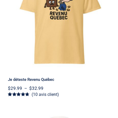
Je déteste Revenu Québec
Note
4.7
sur
5
Je déteste Revenu Québec
Plage
$
29.99
–
$
32.99
de
(
10
avis client)
prix :
Noté
10
4.7
sur
$29.99
5 basé sur
à
notations
client
$32.99