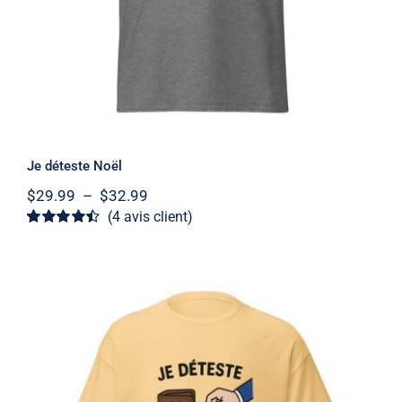
Je déteste Noël
Plage
$
29.99
–
$
32.99
de
(
4
avis client)
prix :
Noté
4
4.5
sur
$29.99
5 basé sur
à
notations
client
$32.99