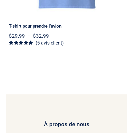
T-shirt pour prendre l’avion
Plage
$
29.99
–
$
32.99
de
(
5
avis client)
prix :
Noté
5
5
sur 5
$29.99
basé sur
à
notations
client
$32.99
À propos de nous