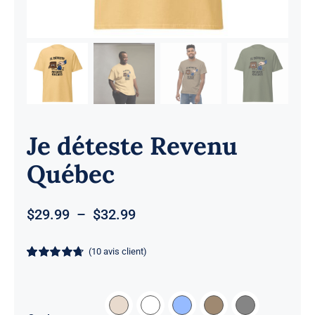
Je déteste Revenu
Québec
Plage
$
29.99
–
$
32.99
de
prix :
(
10
avis client)
$29.99
Noté
10
4.7
sur
à
5 basé sur
notations
$32.99
client
