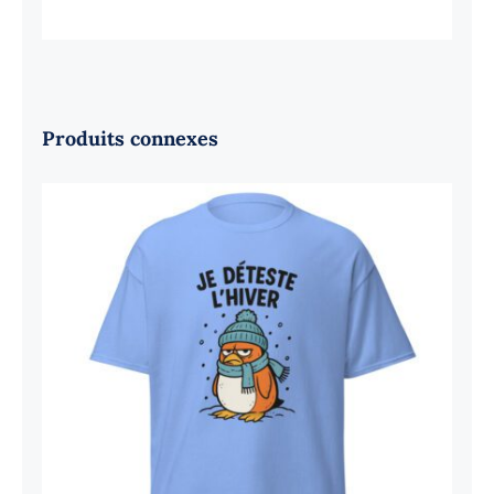
Produits connexes
Je déteste l’hiver
Note
4.86
sur
5