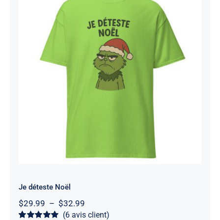
Je déteste Noël
Note
5
sur 5
Je déteste Noël
Plage
$
29.99
–
$
32.99
de
(
6
avis client)