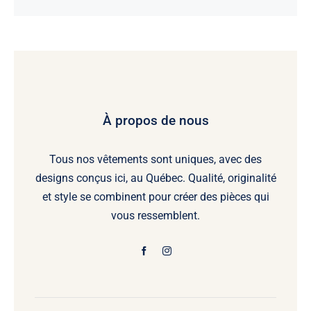
prix :
Noté
6
5
sur 5
$29.99
basé sur
à
notations
client
$32.99
À propos de nous
Tous nos vêtements sont uniques, avec des
designs conçus ici, au Québec. Qualité, originalité
et style se combinent pour créer des pièces qui
vous ressemblent.