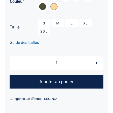
Couleur

S
M
L
XL
Taille
2 XL
Guide des tailles
quantité
de
Je
Ajouter au panier
déteste
Revenu
Categories:
Je déteste
SKU:
N/A
Québec