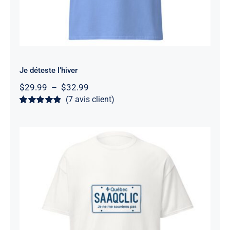
Je déteste l’hiver
Plage
$
29.99
–
$
32.99
de
(
7
avis client)
prix :
Noté
7
4.86
sur
$29.99
5 basé sur
à
notations
client
$32.99
SAAQClic