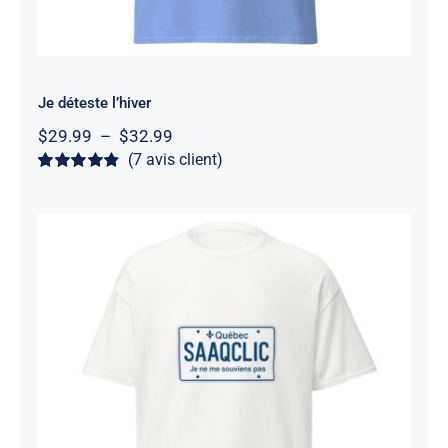
Je déteste l’hiver
Plage
$
29.99
–
$
32.99
de
(
7
avis client)
prix :
Noté
7
4.86
sur
$29.99
5 basé sur
à
notations
client
$32.99
SAAQClic
Note
4.67