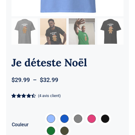
Je déteste Noël
Plage
$
29.99
–
$
32.99
de
prix :
(
4
avis client)
$29.99
Noté
4
4.5
sur
à
5 basé sur
notations
$32.99
client

Couleur