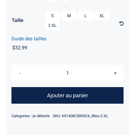

S
M
L
XL
Taille
2 XL
Guide des tailles
$
32.99
quantité
de
Je
Ajouter au panier
déteste
Noël
Categories:
Je déteste
SKU:
691408C5893C6_Bleu-2-XL