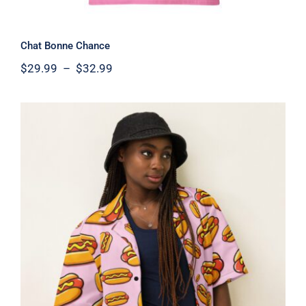
Chat Bonne Chance
Plage
$
29.99
–
$
32.99
de
prix :
$29.99
à
$32.99
Chemise à boutons – Steamé 2026