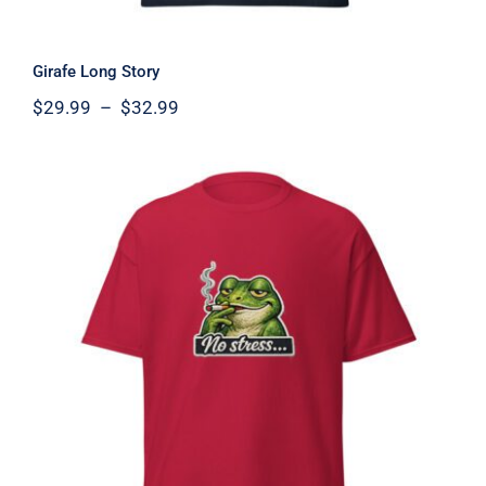
Girafe Long Story
Plage
$
29.99
–
$
32.99
de
prix :
$29.99
à
$32.99
Grenouille Aucun Stress