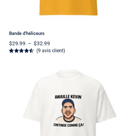
Bande d’héliceurs
Plage
$
29.99
–
$
32.99
de
(
9
avis client)
prix :
Noté
9
4.56
$29.99
sur 5 basé sur
à
notations
client
$32.99
Bonne fête Kevin