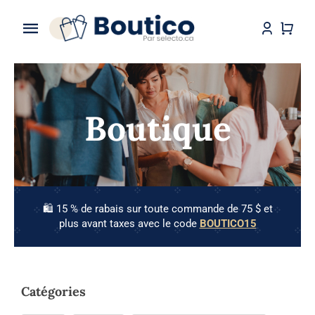
Skip
to
Toggle
content
Navigation
Accueil
Boutique
Boutique
À propos
Contact
🛍️ 15 % de rabais sur toute commande de 75 $ et
plus avant taxes avec le code
BOUTICO15
Catégories