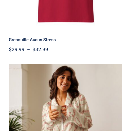
Grenouille Aucun Stress
Plage
$
29.99
–
$
32.99
de
prix :
$29.99
à
$32.99
Haut de pyjama – Steamé 2026