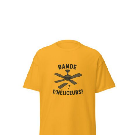
Bande d’héliceurs
Note
4.56
sur 5