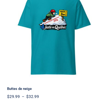
Buttes de neige
Buttes de neige
Plage
$
29.99
–
$
32.99
de
prix :