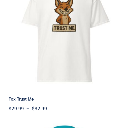
Fox Trust Me
Fox Trust Me
Plage
$
29.99
–
$
32.99
de
prix :
$29.99