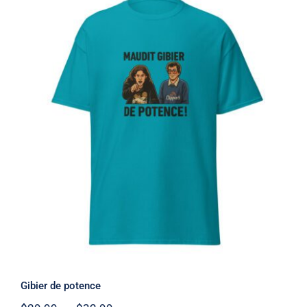
à
$32.99
Gibier de potence
Note
4.75
sur 5
Gibier de potence