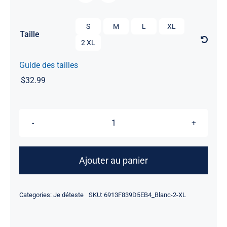

S
M
L
XL
Taille
2 XL
Guide des tailles
$
32.99
quantité
de
Je
Ajouter au panier
déteste
l'hiver
Categories:
Je déteste
SKU:
6913F839D5EB4_Blanc-2-XL