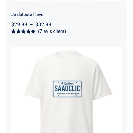
Je déteste l’hiver
Plage
$
29.99
–
$
32.99
de
(
7
avis client)
prix :
Noté
7
4.86
sur
$29.99
5 basé sur
à
notations
client
$32.99
SAAQClic
Note
4.67
sur 5