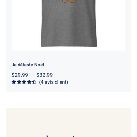
Note
4.5
sur
5
Je déteste Noël
Plage
$
29.99
–
$
32.99
de
(
4
avis client)
prix :
Noté
4
4.5
sur
$29.99
5 basé sur
à
notations
client
$32.99