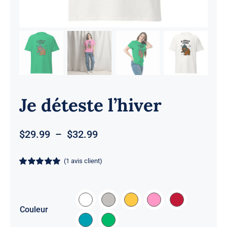
Je déteste l’hiver
Plage
$
29.99
–
$
32.99
de
prix :
(
1
avis client)
$29.99
Noté
1
5
sur 5
à
basé sur
notation
$32.99
client

Couleur