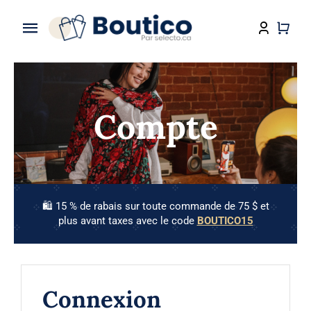
Skip
to
Toggle
content
Navigation
Accueil
Boutique
Compte
À propos
Contact
🛍️ 15 % de rabais sur toute commande de 75 $ et
plus avant taxes avec le code
BOUTICO15
Connexion