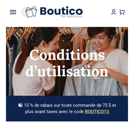
Skip
to
Toggle
content
Navigation
Accueil
Boutique
Conditions
À propos
d’utilisation
Contact
🛍️ 15 % de rabais sur toute commande de 75 $ et
plus avant taxes avec le code
BOUTICO15