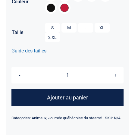
Couleur

S
M
L
XL
Taille
2 XL
Guide des tailles
quantité
de
Chien
Ajouter au panier
chaud
-
Categories:
Animaux
,
Journée québécoise du steamé
SKU:
N/A
Steamé
2026