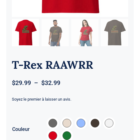
T-Rex RAAWRR
Plage
$
29.99
–
$
32.99
de
prix :
Soyez le premier à laisser un avis.
$29.99
à
$32.99

Couleur