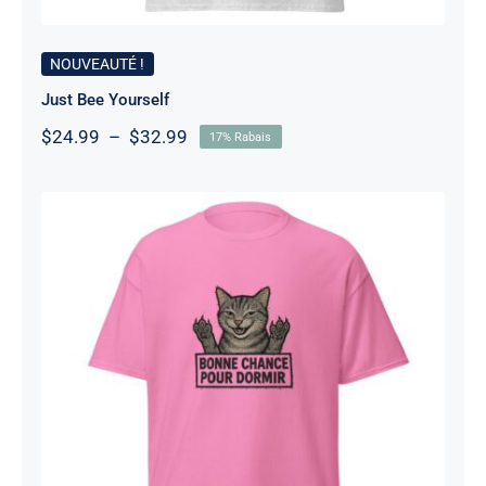
NOUVEAUTÉ !
Just Bee Yourself
Plage
$
24.99
–
$
32.99
17% Rabais
de
prix :
$24.99
à
$32.99
Chat Bonne Chance