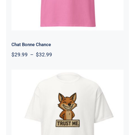
Chat Bonne Chance
Plage
$
29.99
–
$
32.99
de
prix :
$29.99
à
$32.99
Fox Trust Me