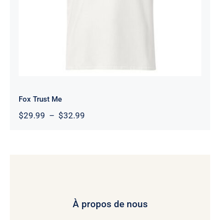
Fox Trust Me
Plage
$
29.99
–
$
32.99
de
prix :
$29.99
à
$32.99
À propos de nous