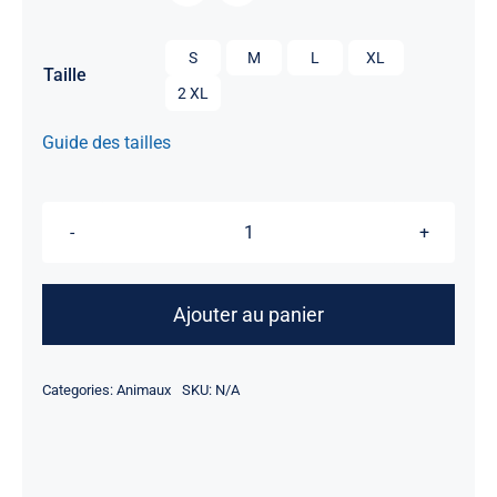

S
M
L
XL
Taille
2 XL
Guide des tailles
quantité
de
T-
Ajouter au panier
Rex
RAAWRR
Categories:
Animaux
SKU:
N/A