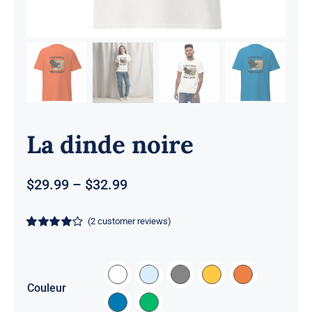
La dinde noire
Price
$
29.99
–
$
32.99
range:
$29.99
(
2
customer reviews)
through
Rated
2
4
out
$32.99
of 5 based
on
customer

ratings
Couleur