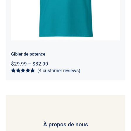
out of 5
Gibier de potence
Price
$
29.99
–
$
32.99
range:
(
4
customer reviews)
$29.99
Rated
4
4.75
through
out of 5 based
$32.99
on
customer
ratings
À propos de nous