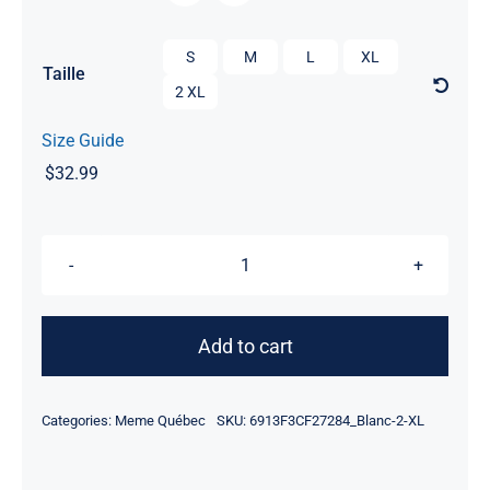

S
M
L
XL
Taille
2 XL
Size Guide
$
32.99
La
dinde
noire
Add to cart
quantity
Categories:
Meme Québec
SKU:
6913F3CF27284_Blanc-2-XL