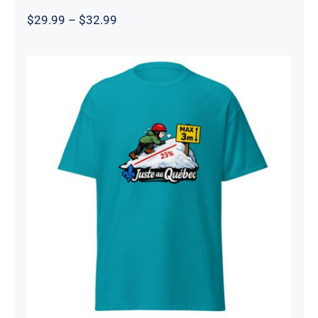
Price
$
29.99
–
$
32.99
range:
$29.99
through
$32.99
Buttes de neige