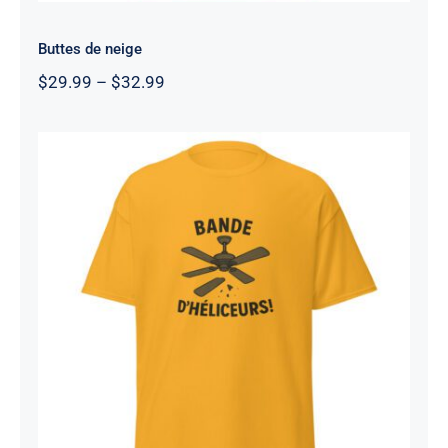
Buttes de neige
Price
$
29.99
–
$
32.99
range:
$29.99
through
$32.99
Bande d’héliceurs
Rated
4.56
out of 5