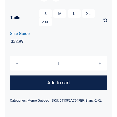

S
M
L
XL
Taille
2 XL
Size Guide
$
32.99
Gibier
de
potence
Add to cart
quantity
Categories:
Meme Québec
SKU:
6913F2AC64FE9_Blanc-2-XL