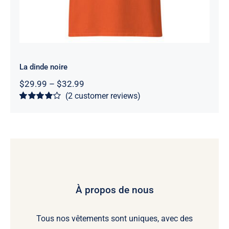
La dinde noire
Price
$
29.99
–
$
32.99
range:
(
2
customer reviews)
$29.99
Rated
2
4
out
through
of 5 based
$32.99
on
customer
ratings
À propos de nous
Tous nos vêtements sont uniques, avec des