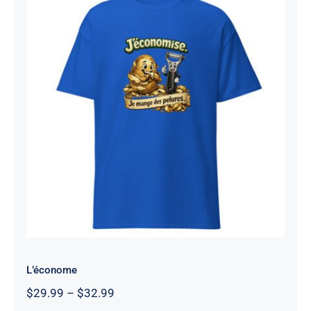
L’économe
L’économe
Price
$
29.99
–
$
32.99
range: