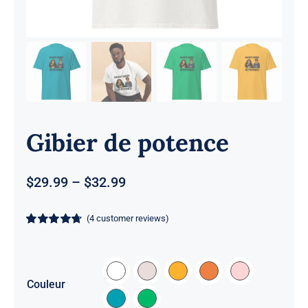
Gibier de potence
Price
$
29.99
–
$
32.99
range:
$29.99
(
4
customer reviews)
through
Rated
4
4.75
$32.99
out of 5 based
on
customer
ratings

Couleur