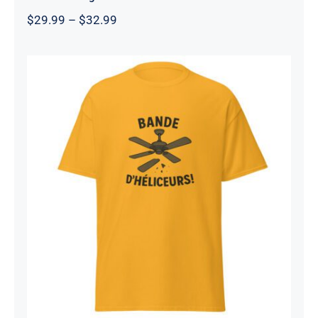
Price
$
29.99
–
$
32.99
range:
$29.99
through
$32.99
Bande d’héliceurs
Rated
4.56
out of 5