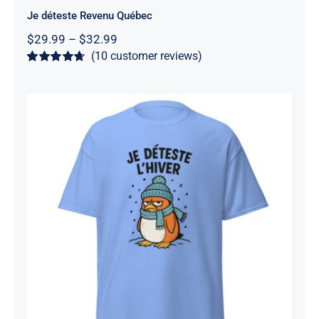
Je déteste Revenu Québec
Price
$
29.99
–
$
32.99
range:
(
10
customer reviews)
$29.99
Rated
10
4.7
through
out of 5
$32.99
based on
customer
ratings
Je déteste l’hiver
Rated
4.86
out of 5