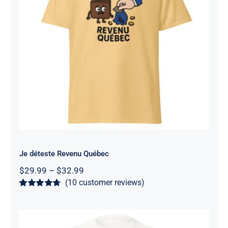
Je déteste Revenu Québec
Rated
4.7
out of 5
Je déteste Revenu Québec
Price
$
29.99
–
$
32.99
range:
(
10
customer reviews)
$29.99
Rated
10
4.7
through
out of 5
$32.99
based on
customer
ratings