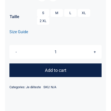

S
M
L
XL
Taille
2 XL
Size Guide
Je
déteste
l'hiver
Add to cart
quantity
Categories:
Je déteste
SKU:
N/A