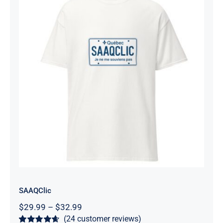
SAAQClic
Rated
4.67
out of 5
SAAQClic
Price
$
29.99
–
$
32.99
range:
(
24
customer reviews)