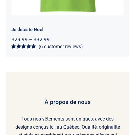
Je déteste Noël
Price
$
29.99
–
$
32.99
range:
(
6
customer reviews)
$29.99
Rated
6
5
out of
through
5 based on
$32.99
customer
ratings
À propos de nous
Tous nos vêtements sont uniques, avec des
designs conçus ici, au Québec. Qualité, originalité