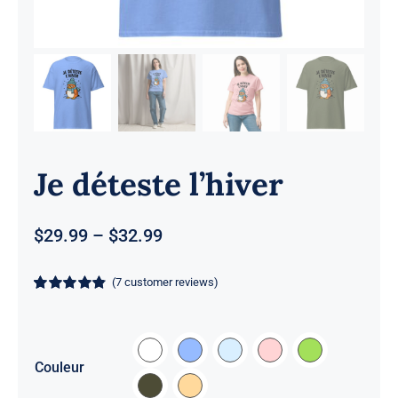
Je déteste l’hiver
Price
$
29.99
–
$
32.99
range:
$29.99
(
7
customer reviews)
through
Rated
7
4.86
$32.99
out of 5 based
on
customer
ratings

Couleur