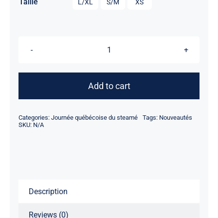
Taille
L/XL
S/M
XS
Chapeau
bob
-
Add to cart
Steamé
2026
Categories:
Journée québécoise du steamé
Tags:
Nouveautés
quantity
SKU:
N/A
Description
Reviews (0)